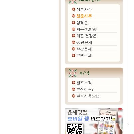
정통사주
천운사주
성격운
행운색.방향
체질.건강운
60년운세
주간운세
로또운세
셀프부적
부적이란?
부적사용방법