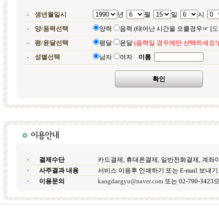
생년월일시
년
월
일
시
양/음력선택
양력
음력 (태어난 시간을 모를경우☞ [
도
평/윤달선택
평달
윤달
(음력일 경우에만 선택하세요!)
성별선택
남자
여자
이름
확인
결제수단
카드결제, 휴대폰결제, 일반전화결제, 계좌
사주결과 내용
서비스 이용후 인쇄하기 또는 E-mail 보내
이용문의
kangdaegyu@naver.com
또는 02-790-34