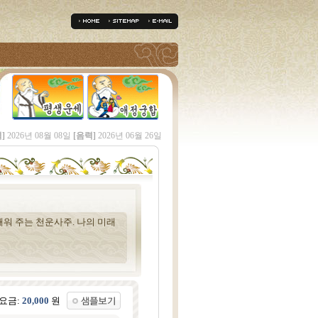
]
2026년 08월 08일
[음력]
2026년 06월 26일
워 주는 천운사주. 나의 미래
요금:
20,000
원