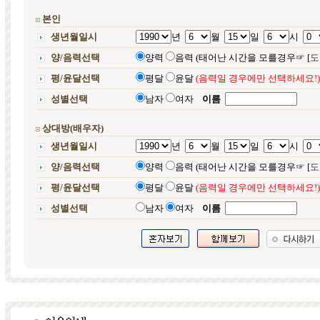
본인
생년월일시
년
월
일
시
양/음력선택
양력
음력 (태어난 시간을 모를경우☞ [
도
평/윤달선택
평달
윤달
(음력일 경우에만 선택하세요!)
성별선택
남자
여자
이름
상대방(배우자)
생년월일시
년
월
일
시
양/음력선택
양력
음력 (태어난 시간을 모를경우☞ [
도
평/윤달선택
평달
윤달
(음력일 경우에만 선택하세요!)
성별선택
남자
여자
이름