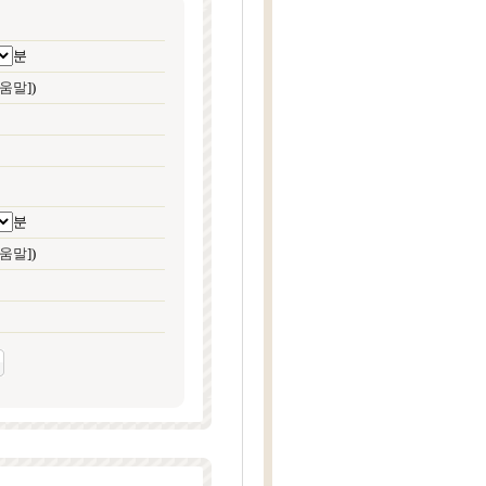
분
움말
])
분
움말
])