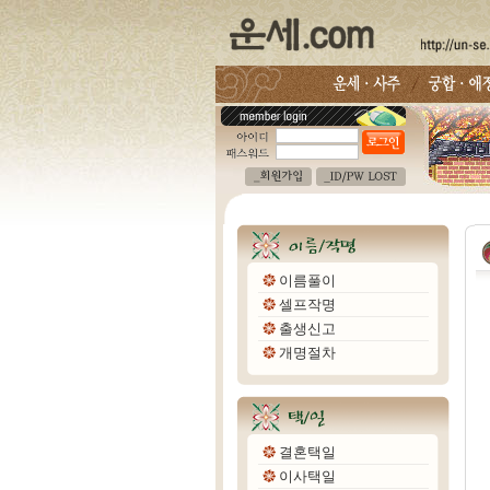
이름풀이
셀프작명
출생신고
개명절차
결혼택일
이사택일