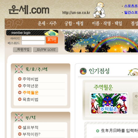
스포츠조선
일간스포
주역비법
주역년운
주역월운
육효비법
셀프부적
生年月日時를 입력하
부적이란?