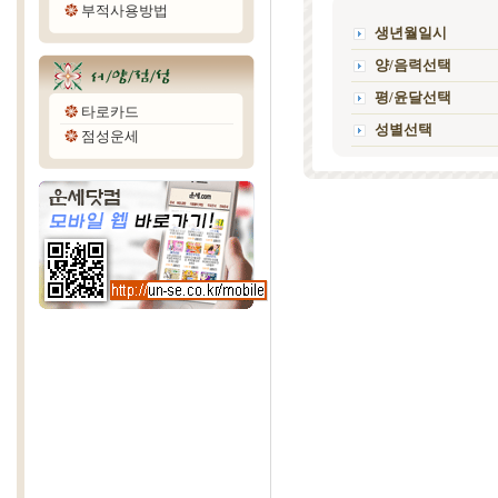
부적사용방법
생년월일시
양/음력선택
평/윤달선택
타로카드
성별선택
점성운세